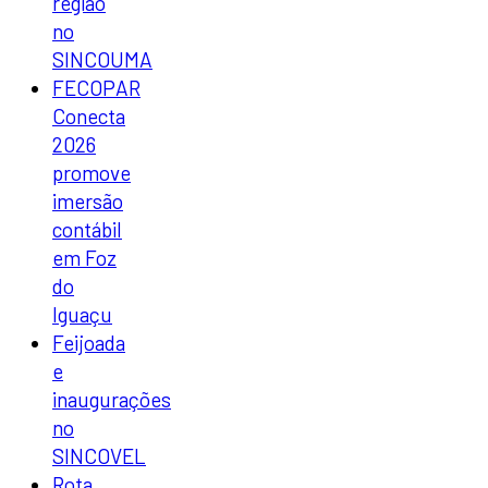
região
no
SINCOUMA
FECOPAR
Conecta
2026
promove
imersão
contábil
em Foz
do
Iguaçu
Feijoada
e
inaugurações
no
SINCOVEL
Rota