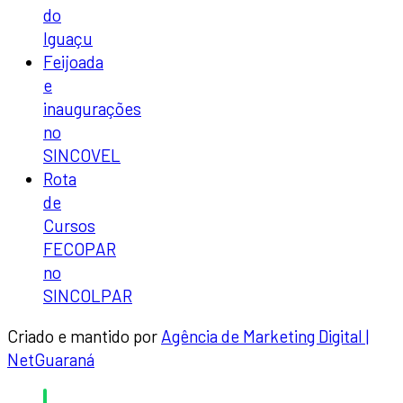
do
Iguaçu
Feijoada
e
inaugurações
no
SINCOVEL
Rota
de
Cursos
FECOPAR
no
SINCOLPAR
Criado e mantido por
Agência de Marketing Digital |
NetGuaraná