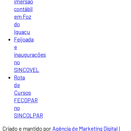
imersão
contábil
em Foz
do
Iguaçu
Feijoada
e
inaugurações
no
SINCOVEL
Rota
de
Cursos
FECOPAR
no
SINCOLPAR
Criado e mantido por
Agência de Marketing Digital |