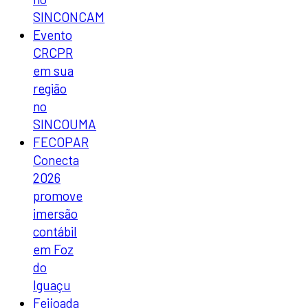
SINCONCAM
Evento
CRCPR
em sua
região
no
SINCOUMA
FECOPAR
Conecta
2026
promove
imersão
contábil
em Foz
do
Iguaçu
Feijoada