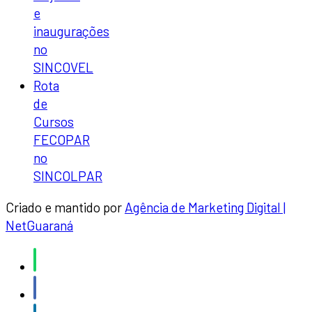
e
inaugurações
no
SINCOVEL
Rota
de
Cursos
FECOPAR
no
SINCOLPAR
Criado e mantido por
Agência de Marketing Digital |
NetGuaraná