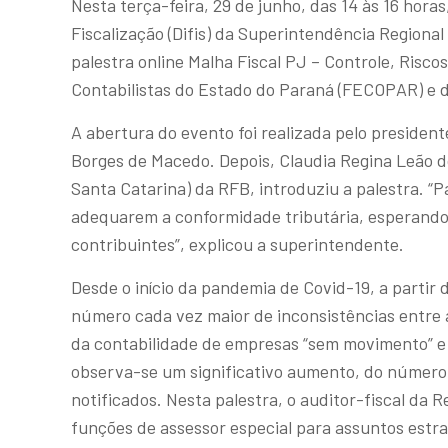
Nesta terça-feira, 29 de junho, das 14 às 16 hora
Fiscalização (Difis) da Superintendência Regional
palestra online Malha Fiscal PJ – Controle, Risc
Contabilistas do Estado do Paraná (FECOPAR) e d
A abertura do evento foi realizada pelo preside
Borges de Macedo. Depois, Claudia Regina Leão d
Santa Catarina) da RFB, introduziu a palestra. “
adequarem a conformidade tributária, esperando e
contribuintes”, explicou a superintendente.
Desde o início da pandemia de Covid-19, a parti
número cada vez maior de inconsistências entre a
da contabilidade de empresas “sem movimento” e 
observa-se um significativo aumento, do número 
notificados. Nesta palestra, o auditor-fiscal da 
funções de assessor especial para assuntos estr