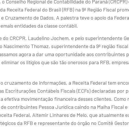
s, o Conselho Regional de Contabilidade do Paraná (CRCPR) 
 da Receita Federal do Brasil (RFB) na 9ª Região Fiscal pro
os e Cruzamento de Dados. A palestra teve o apoio da Feder
emais entidades da classe contábil.
nte do CRCPR, Laudelino Jochem, e pelo superintendente G
o Nascimento Thomaz, superintendente da 9ª região fiscal
Passamos agora a dar uma oportunidade aos contribuintes p
liminar os litígios que são tão onerosos para RFB, empres
r do cruzamento de informações, a Receita Federal tem enc
s Escriturações Contábeis Fiscais (ECFs) declaradas por pr
a efetiva movimentação financeira desses clientes. Como 
de contribuintes Pessoa Jurídica caindo na Malha Fiscal e
Receita Federal, Altemir Linhares de Melo, que atualmente e
atégicos da RFB e representante do órgão no Comitê Gestor