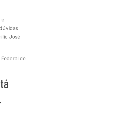
e
 e
 dúvidas
ílio José
 Federal de
stá
.