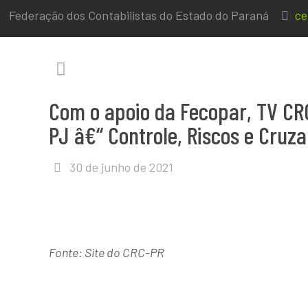
Federação dos Contabilistas do Estado do Paraná
ce
Com o apoio da Fecopar, TV CR
PJ â€“ Controle, Riscos e Cruz
30 de junho de 2021
Fonte: Site do CRC-PR