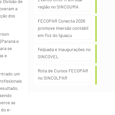
e Divisão de
região no SINCOUMA
moveram a
ação dos
FECOPAR Conecta 2026
promove imersão contábil
erson
em Foz do Iguaçu
 (Paraná e
ara se
Feijoada e inaugurações no
as e
SINCOVEL
Rota de Cursos FECOPAR
ontrado um
no SINCOLPAR
ofissionais
resultado,
 sendo
xerce as
 do e-