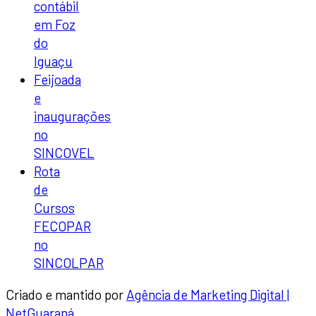
contábil
em Foz
do
Iguaçu
Feijoada
e
inaugurações
no
SINCOVEL
Rota
de
Cursos
FECOPAR
no
SINCOLPAR
Criado e mantido por
Agência de Marketing Digital |
NetGuaraná