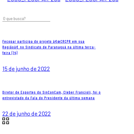
Fecopar participa do projeto â€œCRCPR em sua
Regiãoâ€ no Sindicato de Paranaguá na última terça-
feira (14)
15 de junho de 2022
Diretor de Esportes do SinConCam, Cleber Francioli, foi o
entrevistado da Fala do Presidente da última semana
22 de junho de 2022