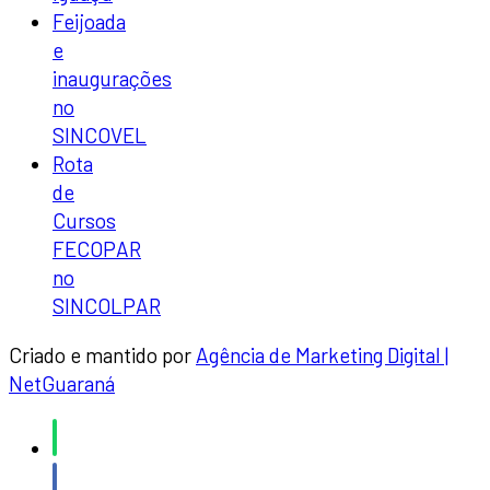
Feijoada
e
inaugurações
no
SINCOVEL
Rota
de
Cursos
FECOPAR
no
SINCOLPAR
Criado e mantido por
Agência de Marketing Digital |
NetGuaraná