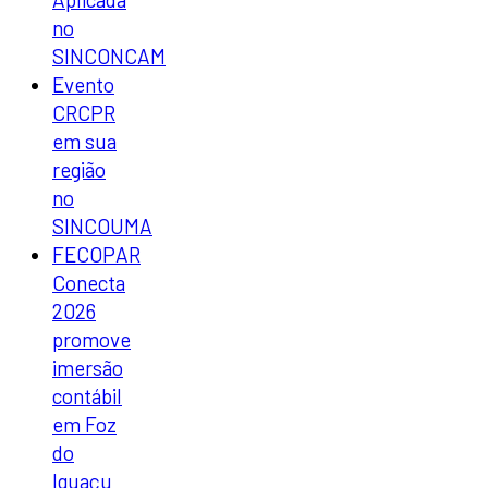
no
SINCONCAM
Evento
CRCPR
em sua
região
no
SINCOUMA
FECOPAR
Conecta
2026
promove
imersão
contábil
em Foz
do
Iguaçu