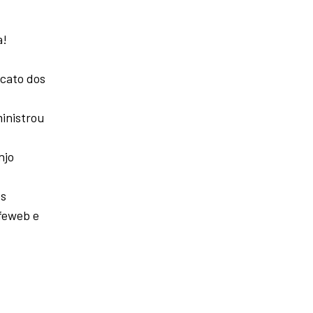
a!
icato dos
ministrou
njo
os
feweb e