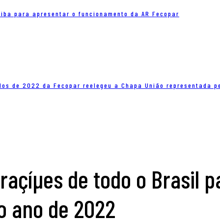
tiba para apresentar o funcionamento da AR Fecopar
iados de 2022 da Fecopar reelegeu a Chapa União representada p
raçíµes de todo o Brasil p
do ano de 2022