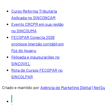
Curso Reforma Tributária
Aplicada no SINCONCAM
Evento CRCPR em sua região
no SINCOUMA
FECOPAR Conecta 2026
promove imersão contábil em
Foz do Iguaçu
Feijoada e inaugurações no
SINCOVEL
Rota de Cursos FECOPAR no
SINCOLPAR
Criado e mantido por
Agência de Marketing Digital | NetG