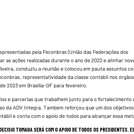
 representadas pela Feconbras (União das Federações dos
iar as ações realizadas durante o ano de 2022 e alinhar nov
Oliveira, conduziu a reunião e colocou em pauta assuntos c
econbras, representatividade da classe contábil nos órgãos
de 2023 em Brasília-DF para fevereiro.
ios e parcerias que trabalhem junto para o fortalecimento 
caso da ADV Integra. Também reforçou que um dos objetivos
ntábil e conta com o apoio de todos para alcançar essa met
ECISíO TOMADA SERÁ COM O APOIO DE TODOS OS PRESIDENTES. E