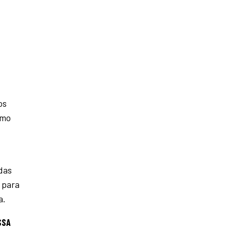
os
omo
das
 para
a.
SSA