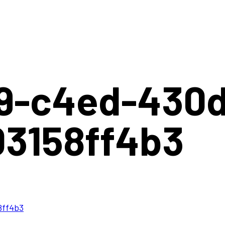
9-c4ed-430d
03158ff4b3
8ff4b3