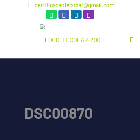
certificacaofecopar@gmail.com
DSC00870