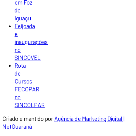
em Foz
do
Iguaçu
Feijoada
e
inaugurações
no
SINCOVEL
Rota
de
Cursos
FECOPAR
no
SINCOLPAR
Criado e mantido por
Agência de Marketing Digital |
NetGuaraná