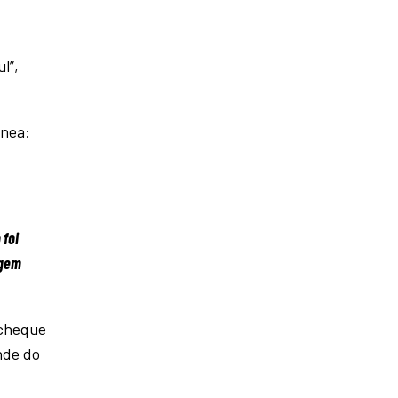
l”,
ânea:
 foi
agem
 cheque
nde do