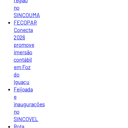
região
no
SINCOUMA
FECOPAR
Conecta
2026
promove
imersão
contábil
em Foz
do
Iguaçu
Feijoada
e
inaugurações
no
SINCOVEL
Rota