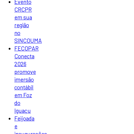
Evento
CRCPR
em sua
região
no
SINCOUMA
FECOPAR
Conecta
2026
promove
imersão
contábil
em Foz
do
Iguaçu
Feijoada
e
inaugurações