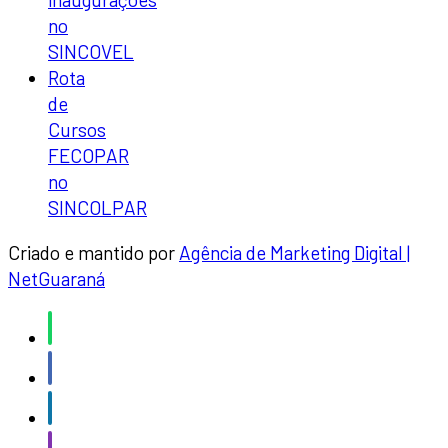
no
SINCOVEL
Rota
de
Cursos
FECOPAR
no
SINCOLPAR
Criado e mantido por
Agência de Marketing Digital |
NetGuaraná