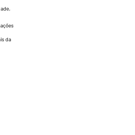
dade,
cações
is da