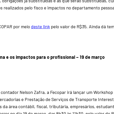
 obrigações já substituídas e as que serão substituídas, c
 realizados pelo fisco e impactos no departamento pessoa
FECOPAR por meio
deste link
pelo valor de R$35. Ainda dá te
na e os impactos para o profissional – 19 de março
e contador Nelson Zafra, a Fecopar irá lançar um Workshop
ercadorias e Prestação de Serviços de Transporte Interest
 da área contábil, fiscal, tributária, empresários, estudan
rrer no dia 19 de março, das 8h30 às 11h30, pelo valor de 