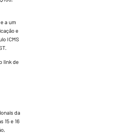
 e a um
icação e
culo ICMS
ST.
o link de
ionais da
s 15 e 16
ão,