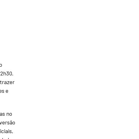
o
12h30.
 trazer
es e
ças no
 versão
ciais,