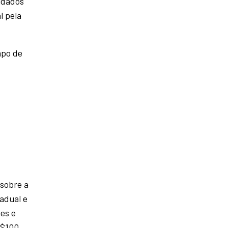
uidados
l pela
mpo de
 sobre a
adual e
tes e
R$100,