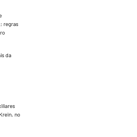
e
; regras
iro
is da
iliares
Krein, no