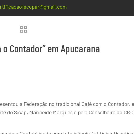
rtificacaofecopar@gmail.com
m o Contador” em Apucarana
presentou a Federação no tradicional Café com o Contador, 
ente do Sicap, Marineide Marques e pela Conselheira do CR
ando a Contabilidade com Inteligência Artificial: Desafios