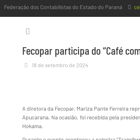
Federação dos Contabilistas do Estado do Paraná
ce
Fecopar participa do “Café co
18 de setembro de 2024
A diretora da Fecopar, Mariza Pante Ferreira re
Apucarana. Na ocasião, foi recebida pela presid
Hokama.
Durante o evento aconteceu a palestra “Transform