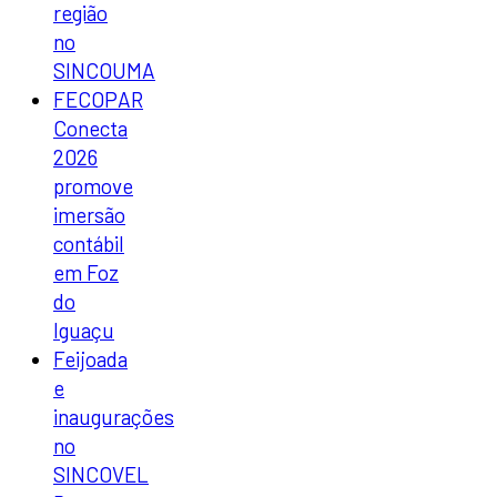
região
no
SINCOUMA
FECOPAR
Conecta
2026
promove
imersão
contábil
em Foz
do
Iguaçu
Feijoada
e
inaugurações
no
SINCOVEL