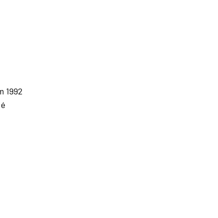
m 1992
 é