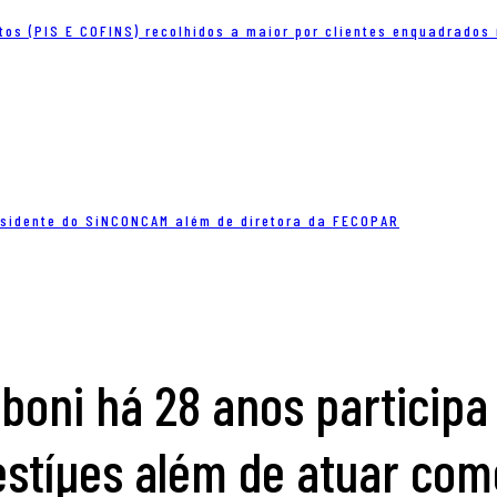
tos (PIS E COFINS) recolhidos a maior por clientes enquadrados
residente do SiNCONCAM além de diretora da FECOPAR
Liboni há 28 anos participa
estíµes além de atuar com