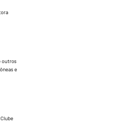
tora
 outros
dôneas e
 Clube