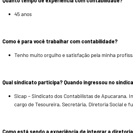
Quanto tempo de experiência com contabilidade?
45 anos
Como é para
você trabalhar com contabilidade?
Tenho muito orgulho e satisfação pela minha profissã
Qual sindicato participa? Quando ingressou no sindic
Sicap – Sindicato dos Contabilistas de Apucarana. I
cargo de Tesoureira, Secretária, Diretoria Social e 
Como está sendo a experiênc
ia de integrar a direto