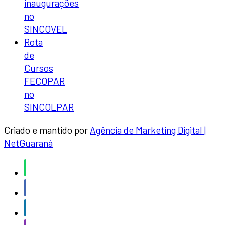
inaugurações
no
SINCOVEL
Rota
de
Cursos
FECOPAR
no
SINCOLPAR
Criado e mantido por
Agência de Marketing Digital |
NetGuaraná