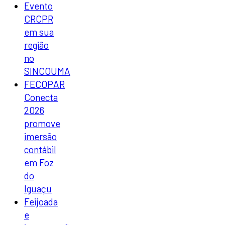
Evento
CRCPR
em sua
região
no
SINCOUMA
FECOPAR
Conecta
2026
promove
imersão
contábil
em Foz
do
Iguaçu
Feijoada
e