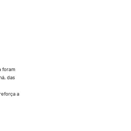
á foram
ná, das
reforça a