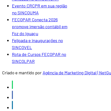
Evento CRCPR em sua região
no SINCOUMA
FECOPAR Conecta 2026
promove imersão contábil em
Foz do Iguaçu
Feijoada e inaugurações no
SINCOVEL
Rota de Cursos FECOPAR no
SINCOLPAR
Criado e mantido por
Agência de Marketing Digital | NetG