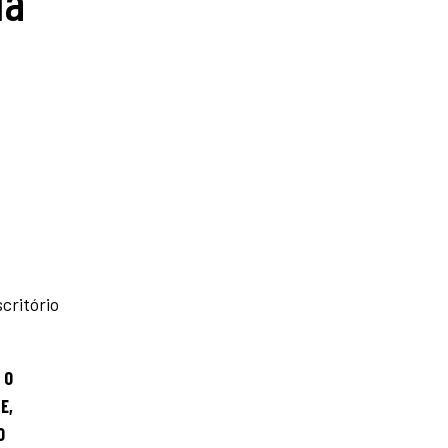
ia
critório
 O
E,
O