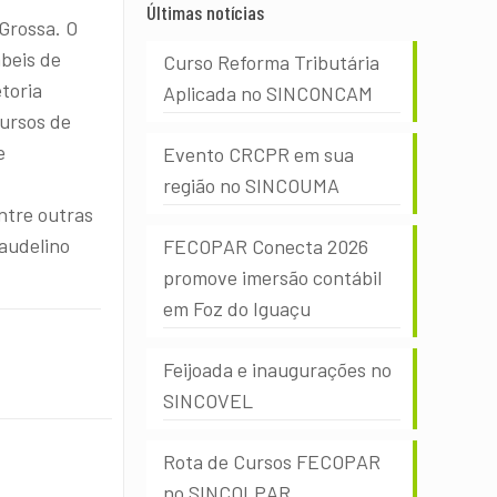
Últimas notícias
Grossa. O
ábeis de
Curso Reforma Tributária
toria
Aplicada no SINCONCAM
cursos de
e
Evento CRCPR em sua
região no SINCOUMA
ntre outras
Laudelino
FECOPAR Conecta 2026
promove imersão contábil
em Foz do Iguaçu
Feijoada e inaugurações no
SINCOVEL
Rota de Cursos FECOPAR
no SINCOLPAR