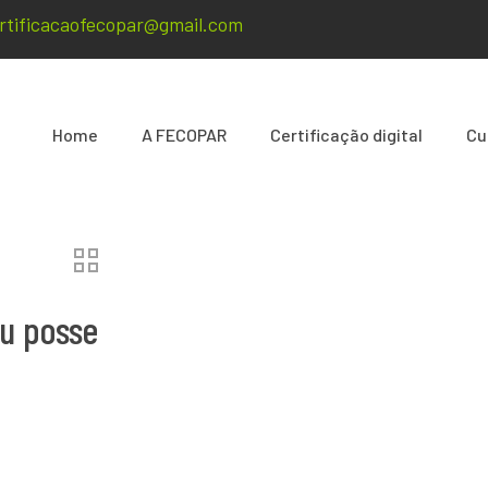
rtificacaofecopar@gmail.com
Home
A FECOPAR
Certificação digital
Cu
ou posse