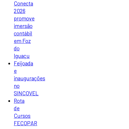
Conecta
2026
promove
imersão
contábil
em Foz
do
Iguaçu
Feijoada
e
inaugurações
no
SINCOVEL
Rota
de
Cursos
FECOPAR