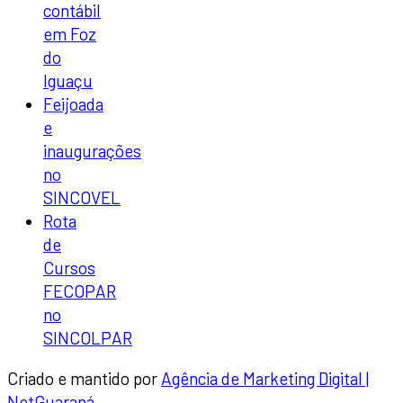
contábil
em Foz
do
Iguaçu
Feijoada
e
inaugurações
no
SINCOVEL
Rota
de
Cursos
FECOPAR
no
SINCOLPAR
Criado e mantido por
Agência de Marketing Digital |
NetGuaraná