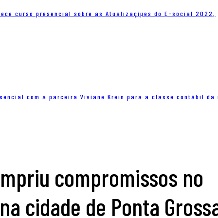
rece curso presencial sobre as Atualizaçíµes do E-social 2022,
sencial com a parceira Viviane Krein para a classe contábil da 
umpriu compromissos no
na cidade de Ponta Gross