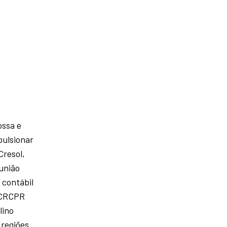
ossa e
pulsionar
Cresol,
união
 contábil
 “CRCPR
lino
 regiões