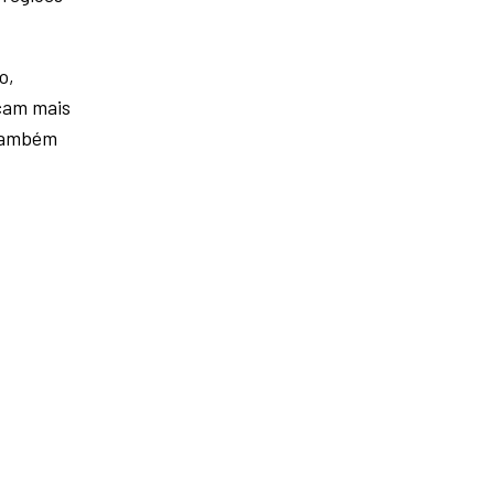
o,
eçam mais
 também