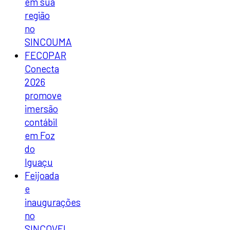
em sua
região
no
SINCOUMA
FECOPAR
Conecta
2026
promove
imersão
contábil
em Foz
do
Iguaçu
Feijoada
e
inaugurações
no
SINCOVEL