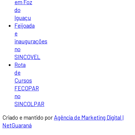
em Foz
do
Iguaçu
Feijoada
e
inaugurações
no
SINCOVEL
Rota
de
Cursos
FECOPAR
no
SINCOLPAR
Criado e mantido por
Agência de Marketing Digital |
NetGuaraná