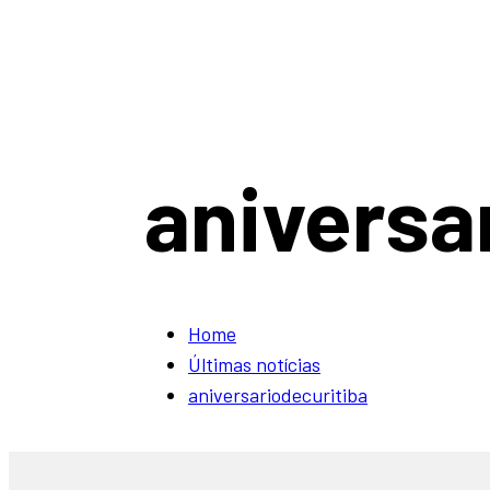
aniversa
Home
Últimas notí­cias
aniversariodecuritiba