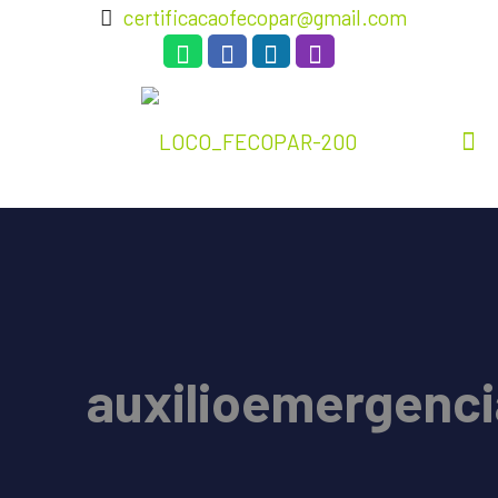
certificacaofecopar@gmail.com
auxilioemergenci