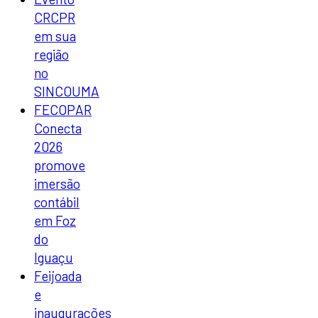
CRCPR
em sua
região
no
SINCOUMA
FECOPAR
Conecta
2026
promove
imersão
contábil
em Foz
do
Iguaçu
Feijoada
e
inaugurações