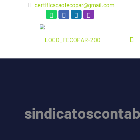
certificacaofecopar@gmail.com
sindicatoscontab