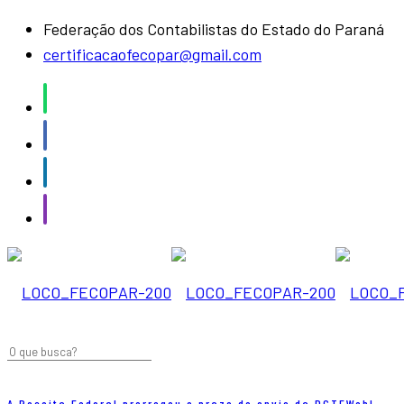
Federação dos Contabilistas do Estado do Paraná
certificacaofecopar@gmail.com
A Receita Federal prorrogou o prazo de envio da DCTFWeb!