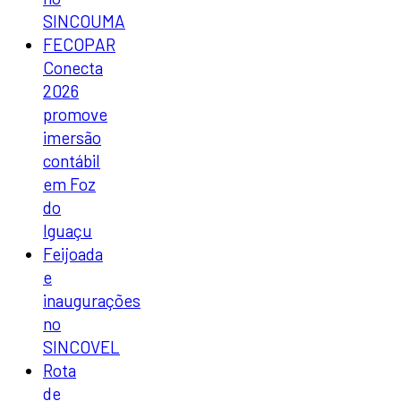
SINCOUMA
FECOPAR
Conecta
2026
promove
imersão
contábil
em Foz
do
Iguaçu
Feijoada
e
inaugurações
no
SINCOVEL
Rota
de