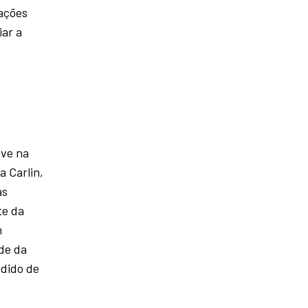
lações
iar a
eve na
 Carlin,
as
te da
m
ede da
edido de