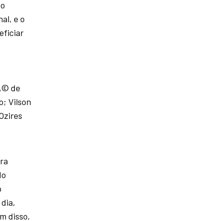
 o
al, e o
eficiar
Ã© de
o; Vilson
Ozires
ara
do
o
 dia,
m disso,