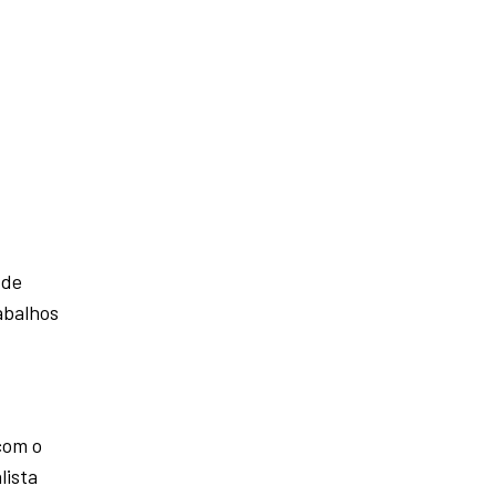
 de
abalhos
com o
lista