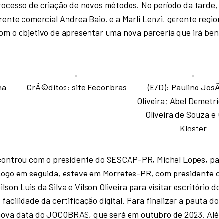
processo de criação de novos métodos. No período da tarde,
nte comercial Andrea Baio, e a Marli Lenzi, gerente region
m o objetivo de apresentar uma nova parceria que irá ben
na –
CrÃ©ditos: site Feconbras
(E/D): Paulino Jos
Oliveira; Abel Demetri
Oliveira de Souza e 
Kloster
encontrou com o presidente do SESCAP-PR, Michel Lopes, p
. Logo em seguida, esteve em Morretes-PR, com presidente 
lson Luis da Silva e Vilson Oliveira para visitar escritório d
acilidade da certificação digital. Para finalizar a pauta do
a nova data do JOCOBRAS, que será em outubro de 2023. Alé