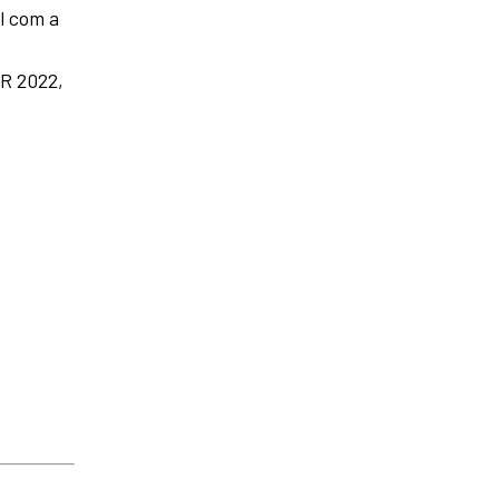
l com a
AR 2022,