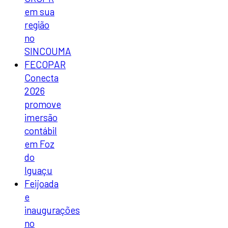
em sua
região
no
SINCOUMA
FECOPAR
Conecta
2026
promove
imersão
contábil
em Foz
do
Iguaçu
Feijoada
e
inaugurações
no