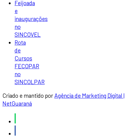
Feijoada
e
inaugurações
no
SINCOVEL
Rota
de
Cursos
FECOPAR
no
SINCOLPAR
Criado e mantido por
Agência de Marketing Digital |
NetGuaraná