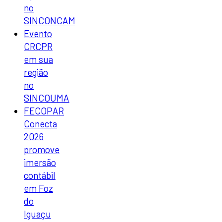
no
SINCONCAM
Evento
CRCPR
em sua
região
no
SINCOUMA
FECOPAR
Conecta
2026
promove
imersão
contábil
em Foz
do
Iguaçu